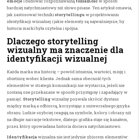
emocje
i budować rozpoznawalną
tożsamość
w sposób
bardziej natychmiastowy niż słowo pisane. Ten artykuł omawia,
jak zastosować techniki
storytellingu
w projektowaniu
identyfikacji wizualnej i jakie elementy są najważniejsze, by
historia marki była czytelna i spójna.
Dlaczego storytelling
wizualny ma znaczenie dla
identyfikacji wizualnej
Każda marka ma historię — powód istnienia, wartości, misję i
obietnicę wobec klienta. Jednak sama obecność tych
elementów w strategii komunikacji nie wystarcza, jeżeli nie
zostaną one przekazane w sposób przystępny i zapadający w
pamięć.
Storytelling
wizualny pozwala skrócić dystans
między marką a odbiorcą, korzystając z uniwersalnego języka
obrazu. Ludzie szybciej reagują na symbole, kolory i obrazy niż
na długie narracje tekstowe, dlatego grafika staje się kanałem,
przez który opowiadana historia dociera natychmiastowo.
Identyfikacja
wizualna nie jest jedynie zbiorem elementów: