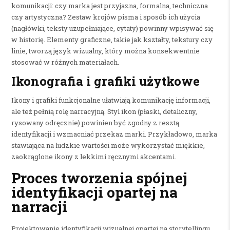
komunikacji: czy marka jest przyjazna, formalna, techniczna
czy artystyczna? Zestaw krojów pisma i sposób ich użycia
(nagłówki, teksty uzupełniające, cytaty) powinny wpisywać się
w historię. Elementy graficzne, takie jak kształty, tekstury czy
linie, tworzą język wizualny, który można konsekwentnie
stosować w różnych materiałach.
Ikonografia i grafiki użytkowe
Ikony i grafiki funkcjonalne ułatwiają komunikację informacji,
ale też pełnią rolę narracyjną. Styl ikon (płaski, detaliczny,
rysowany odręcznie) powinien być zgodny z resztą
identyfikacji i wzmacniać przekaz marki. Przykładowo, marka
stawiająca na ludzkie wartości może wykorzystać miękkie,
zaokrąglone ikony z lekkimi ręcznymi akcentami.
Proces tworzenia spójnej
identyfikacji opartej na
narracji
Projektowanie identyfikacji wizualnej opartej na storytellingu