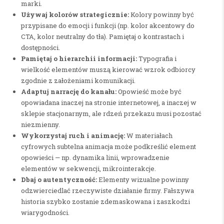
marki.
Używaj kolorów strategicznie:
Kolory powinny być
przypisane do emocji i funkcji (np. kolor akcentowy do
CTA, kolor neutralny do tła). Pamiętaj o kontrastach i
dostępności.
Pamiętaj o hierarchii informacji:
Typografia i
wielkość elementów muszą kierować wzrok odbiorcy
zgodnie z założeniami komunikacji.
Adaptuj narrację do kanału:
Opowieść może być
opowiadana inaczej na stronie internetowej, a inaczej w
sklepie stacjonarnym, ale rdzeń przekazu musi pozostać
niezmienny.
Wykorzystaj ruch i animację:
W materiałach
cyfrowych subtelna animacja może podkreślić element
opowieści — np. dynamika linii, wprowadzenie
elementów w sekwencji, mikrointerakcje.
Dbaj o autentyczność:
Elementy wizualne powinny
odzwierciedlać rzeczywiste działanie firmy. Fałszywa
historia szybko zostanie zdemaskowana i zaszkodzi
wiarygodności.