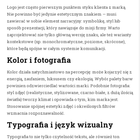
Logo jest często pierwszym punktem styku klienta z marką.
Nie powinno być jedynie estetycznym znakiem — musi
zawierać w sobie element narracyjny: symbolikę, styl lub
sposób prezentacji, który nawiązuje do misji firmy. Warto
zaprojektować nie tylko główną wersję znaku, ale też warianty
kontekstowe (np. monochromatyczne, poziome, skrócone),
które będą spójne w całym systemie komunikacji.
Kolor i fotografia
Kolor działa natychmiastowo na percepcję: może kojarzyć się z
energią, zaufaniem, luksusem czy ekologią. Wybór palety barw
powinien odzwierciedlać wartości marki. Podobnie fotografia:
styl zdjęć (realistyczne, stylizowane, czarno-białe, z dużą ilością
światła) tworzy klimat i opowiada o tym, kim marka jest.
Stosowanie spójnej estetyki zdjęć i określonych filtrów
wzmacnia rozpoznawalność.
Typografia i język wizualny
Typografia to nie tylko czytelność tekstu, ale również ton