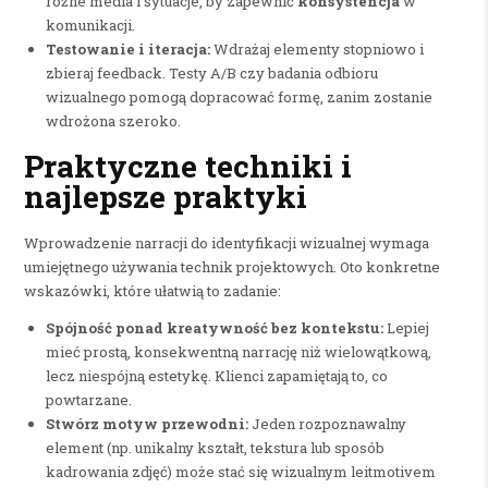
różne media i sytuacje, by zapewnić
konsystencja
w
komunikacji.
Testowanie i iteracja:
Wdrażaj elementy stopniowo i
zbieraj feedback. Testy A/B czy badania odbioru
wizualnego pomogą dopracować formę, zanim zostanie
wdrożona szeroko.
Praktyczne techniki i
najlepsze praktyki
Wprowadzenie narracji do identyfikacji wizualnej wymaga
umiejętnego używania technik projektowych. Oto konkretne
wskazówki, które ułatwią to zadanie:
Spójność ponad kreatywność bez kontekstu:
Lepiej
mieć prostą, konsekwentną narrację niż wielowątkową,
lecz niespójną estetykę. Klienci zapamiętają to, co
powtarzane.
Stwórz motyw przewodni:
Jeden rozpoznawalny
element (np. unikalny kształt, tekstura lub sposób
kadrowania zdjęć) może stać się wizualnym leitmotivem