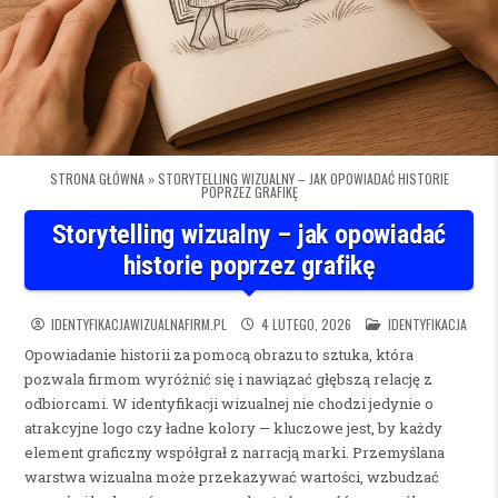
STRONA GŁÓWNA
»
STORYTELLING WIZUALNY – JAK OPOWIADAĆ HISTORIE
POPRZEZ GRAFIKĘ
Storytelling wizualny – jak opowiadać
historie poprzez grafikę
POSTED IN
IDENTYFIKACJAWIZUALNAFIRM.PL
4 LUTEGO, 2026
IDENTYFIKACJA
Opowiadanie historii za pomocą obrazu to sztuka, która
pozwala firmom wyróżnić się i nawiązać głębszą relację z
odbiorcami. W identyfikacji wizualnej nie chodzi jedynie o
atrakcyjne logo czy ładne kolory — kluczowe jest, by każdy
element graficzny współgrał z narracją marki. Przemyślana
warstwa wizualna może przekazywać wartości, wzbudzać