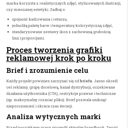
marka korzysta z realistycznych zdjęć, stylizowanych ilustracji,
czy mieszanej estetyki. Zadbaj o:
spójność kadrowania i retuszu,
jednolitą paletę barw i temperaturę kolorystyczną zdjęć,
standaryzowane zestawy ikon z zachowaną grubością
linii i proporcjami.
Proces tworzenia grafiki
reklamowej krok po kroku
Brief i zrozumienie celu
Każdy projekt powinien zaczynać się od
briefu
. Jasno określ:
cel reklamy, grupę docelową, kanał dystrybucji, oczekiwane
działania użytkownika (CTA), restrykcje prawne i techniczne
(np. maksymalny rozmiar pliku). Brief pozwala uniknąć
nieporozumień i skraca czas iteracji.
Analiza wytycznych marki
Przed początkiem pracy sprawdź aktualny brandbook. Zwróć