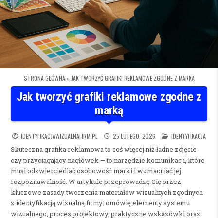
STRONA GŁÓWNA
»
JAK TWORZYĆ GRAFIKI REKLAMOWE ZGODNE Z MARKĄ
Jak tworzyć grafiki reklamowe zgodne z
marką
POSTED IN
IDENTYFIKACJAWIZUALNAFIRM.PL
25 LUTEGO, 2026
IDENTYFIKACJA
Skuteczna grafika reklamowa to coś więcej niż ładne zdjęcie
czy przyciągający nagłówek — to narzędzie komunikacji, które
musi odzwierciedlać osobowość marki i wzmacniać jej
rozpoznawalność. W artykule przeprowadzę Cię przez
kluczowe zasady tworzenia materiałów wizualnych zgodnych
z identyfikacją wizualną firmy: omówię elementy systemu
wizualnego, proces projektowy, praktyczne wskazówki oraz