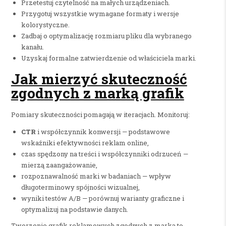
Przetestuj czytelność na małych urządzeniach.
Przygotuj wszystkie wymagane formaty i wersje
kolorystyczne.
Zadbaj o optymalizację rozmiaru pliku dla wybranego
kanału.
Uzyskaj formalne zatwierdzenie od właściciela marki.
Jak mierzyć skuteczność
zgodnych z marką grafik
Pomiary skuteczności pomagają w iteracjach. Monitoruj:
CTR
i współczynnik konwersji — podstawowe
wskaźniki efektywności reklam online,
czas spędzony na treści i współczynniki odrzuceń —
mierzą zaangażowanie,
rozpoznawalność marki w badaniach — wpływ
długoterminowy spójności wizualnej,
wyniki testów A/B — porównuj warianty graficzne i
optymalizuj na podstawie danych.
Tworzenie grafik reklamowych zgodnych z marką to