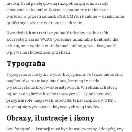
marką. Ustal paletę główną i uzupełniającą oraz zasady
stosowania akcentów. Ważne są parametry techniczne:
wartości w przestrzeniach RGB, CMYK i Pantone — dzięki temu
grafiki będą wierne w druku i na ekranie.
Uwzględnij
kontrast
i czytelność tekstów na tle grafik —
korzystaj z zasad WCAG (polecane minimalne kontrasty dla
tekstu), szczególnie w reklamach online, gdzie dostępność
wpływa na skuteczność przekazu.
Typografia
Typografia to nie tylko wybór kroju pisma. To także hierarchia
nagłówków, rozmiary, interlinia, kerning i zasady
wykorzystania krojów alternatywnych. W reklamach stosuj
ograniczoną liczbę krojów (zazwyczaj 1–2 podstawowe),
przypisuj role (nagłówek, śródtytuł, tekst akapitowy, CTA) i
trzymaj się wytycznych dotyczących wag i stylów.
Obrazy, ilustracje i ikony
Styl fotografii i ilustracji musi być konsekwentny. Zdecyduj, czy