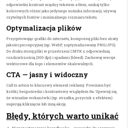
odpowiedni kontrast między tekstem a tłem, unikaj tylko
kolorowych różnic jako jedynego nośnika informacji, używaj
czytelnych fontów i minimalnego rozmiaru tekstu.
Optymalizacja plików
Przygotowując grafiki do internetu, kompresuj pliki bez utraty
jakości percepcyjnej (np. WebP, zoptymalizowany PNG/JPG).
Do druku stosuj pliki w przestrzeni CMYK z odpowiednią
rozdzielczością (300 dpi) i spadami (bleed). Zachowaj wersje
wektorowe dla logo i elementów skalowalnych.
CTA — jasny i widoczny
Call to action to kluczowy element reklamy. Powinien być
krótki, bezpośredni i kontrastowy względem tła. Upewnij się,
że wizualne wskazówki (np. strzałka, przycisk z efektem)
sugerują kliknięcie lub inną akcję.
Błędy, których warto unikać
Nieprzestrzeganie brandbooka — prowadzi do rozmycia