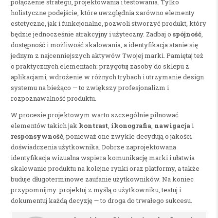
połączenie strategii, projektowania i testowania. Tylko
holistyczne podejście, które uwzględnia zarówno elementy
estetyczne, jak i funkcjonalne, pozwoli stworzyć produkt, który
będzie jednocześnie atrakcyjny i użyteczny. Zadbaj o
spójność
,
dostępność i możliwość skalowania, a identyfikacja stanie się
jednym z najcenniejszych aktywów Twojej marki. Pamiętaj też
o praktycznych elementach: przygotuj zasoby do sklepu z
aplikacjami, wdrożenie w różnych trybach i utrzymanie design
systemu na bieżąco — to zwiększy profesjonalizm i
rozpoznawalność produktu.
W procesie projektowym warto szczególnie pilnować
elementów takich jak
kontrast
,
ikonografia
,
nawigacja
i
responsywność
, ponieważ one zwykle decydują o jakości
doświadczenia użytkownika. Dobrze zaprojektowana
identyfikacja wizualna wspiera komunikację marki i ułatwia
skalowanie produktu na kolejne rynki oraz platformy, a także
buduje długoterminowe zaufanie użytkowników. Na koniec
przypomnijmy: projektuj z myślą o użytkowniku, testuj i
dokumentuj każdą decyzję — to droga do trwałego sukcesu.