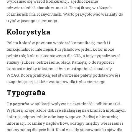
wyróżniać się wśród konkurencji, a jednocześnie
odzwierciedlać charakter marki. Testuj ikonę w różnych
rozmiarach i na różnych tłach. Warto przygotować warianty do
trybów jasnego i ciemnego.
Kolorystyka
Paleta kolorów powinna wspierać komunikację marki i
funkcjonalność interfejsu. Przykładowo jeden kolor może
pełnić rolę koloru akcentowego dla CTA, a inny sygnalizować
statusy (sukces, ostrzeżenie, błąd). Pamiętaj o dostępności:
kontrast między tekstem a tłem musi spełniać standardy
WCAG. Dobrą praktyką jest stworzenie palety podstawowej i
uzupełniającej, a także wariantów dla trybu ciemnego.
Typografia
Typografia
w aplikacji wpływa na czytelność i odbiór marki.
Wybieraj kroje, które dobrze skalują się na ekranach mobilnych
i oferują odpowiednie odmiany wagowe. Zadbaj o hierarchię
informacji: rozmiary nagłówków, odstępy między wierszami i
maksymalną długość linii. Ustal zasady stosowania krojów dla