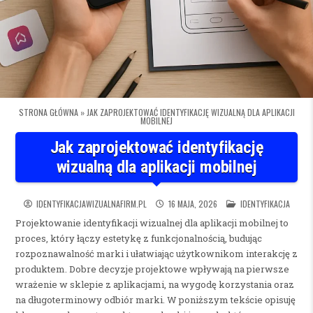
STRONA GŁÓWNA
»
JAK ZAPROJEKTOWAĆ IDENTYFIKACJĘ WIZUALNĄ DLA APLIKACJI
MOBILNEJ
Jak zaprojektować identyfikację
wizualną dla aplikacji mobilnej
POSTED IN
IDENTYFIKACJAWIZUALNAFIRM.PL
16 MAJA, 2026
IDENTYFIKACJA
Projektowanie identyfikacji wizualnej dla aplikacji mobilnej to
proces, który łączy estetykę z funkcjonalnością, budując
rozpoznawalność marki i ułatwiając użytkownikom interakcję z
produktem. Dobre decyzje projektowe wpływają na pierwsze
wrażenie w sklepie z aplikacjami, na wygodę korzystania oraz
na długoterminowy odbiór marki. W poniższym tekście opisuję