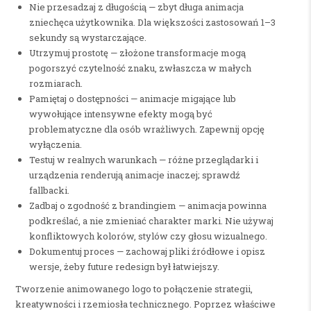
Nie przesadzaj z długością — zbyt długa animacja
zniechęca użytkownika. Dla większości zastosowań 1–3
sekundy są wystarczające.
Utrzymuj prostotę — złożone transformacje mogą
pogorszyć czytelność znaku, zwłaszcza w małych
rozmiarach.
Pamiętaj o dostępności — animacje migające lub
wywołujące intensywne efekty mogą być
problematyczne dla osób wrażliwych. Zapewnij opcję
wyłączenia.
Testuj w realnych warunkach — różne przeglądarki i
urządzenia renderują animacje inaczej; sprawdź
fallbacki.
Zadbaj o zgodność z brandingiem — animacja powinna
podkreślać, a nie zmieniać charakter marki. Nie używaj
konfliktowych kolorów, stylów czy głosu wizualnego.
Dokumentuj proces — zachowaj pliki źródłowe i opisz
wersje, żeby future redesign był łatwiejszy.
Tworzenie animowanego logo to połączenie strategii,
kreatywności i rzemiosła technicznego. Poprzez właściwe