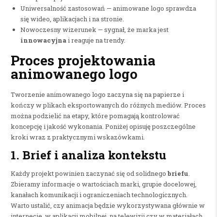
Uniwersalność zastosowań — animowane logo sprawdza
się wideo, aplikacjach i na stronie.
Nowoczesny wizerunek — sygnał, że marka jest
innowacyjna
i reaguje na trendy.
Proces projektowania
animowanego logo
Tworzenie animowanego logo zaczyna się na papierze i
kończy w plikach eksportowanych do różnych mediów. Proces
można podzielić na etapy, które pomagają kontrolować
koncepcję i jakość wykonania. Poniżej opisuję poszczególne
kroki wraz z praktycznymi wskazówkami.
1. Brief i analiza kontekstu
Każdy projekt powinien zaczynać się od solidnego
briefu
.
Zbieramy informacje o wartościach marki, grupie docelowej,
kanałach komunikacji i ograniczeniach technologicznych.
Warto ustalić, czy animacja będzie wykorzystywana głównie w
internecie, w aplikacji mobilnej, na telewizji czy w materiałach