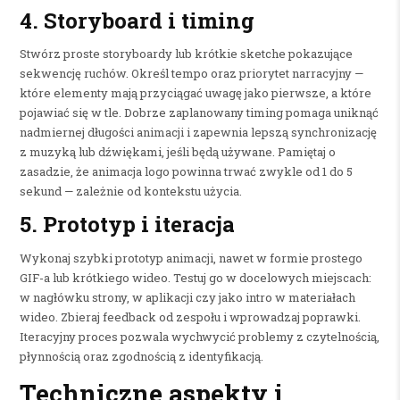
4. Storyboard i timing
Stwórz proste storyboardy lub krótkie sketche pokazujące
sekwencję ruchów. Określ tempo oraz priorytet narracyjny —
które elementy mają przyciągać uwagę jako pierwsze, a które
pojawiać się w tle. Dobrze zaplanowany timing pomaga uniknąć
nadmiernej długości animacji i zapewnia lepszą synchronizację
z muzyką lub dźwiękami, jeśli będą używane. Pamiętaj o
zasadzie, że animacja logo powinna trwać zwykle od 1 do 5
sekund — zależnie od kontekstu użycia.
5. Prototyp i iteracja
Wykonaj szybki prototyp animacji, nawet w formie prostego
GIF-a lub krótkiego wideo. Testuj go w docelowych miejscach:
w nagłówku strony, w aplikacji czy jako intro w materiałach
wideo. Zbieraj feedback od zespołu i wprowadzaj poprawki.
Iteracyjny proces pozwala wychwycić problemy z czytelnością,
płynnością oraz zgodnością z identyfikacją.
Techniczne aspekty i