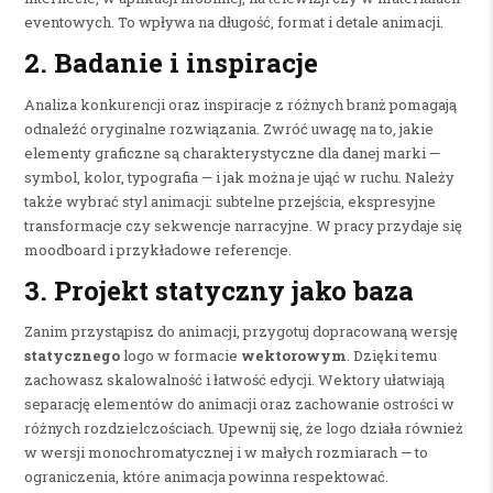
eventowych. To wpływa na długość, format i detale animacji.
2. Badanie i inspiracje
Analiza konkurencji oraz inspiracje z różnych branż pomagają
odnaleźć oryginalne rozwiązania. Zwróć uwagę na to, jakie
elementy graficzne są charakterystyczne dla danej marki —
symbol, kolor, typografia — i jak można je ująć w ruchu. Należy
także wybrać styl animacji: subtelne przejścia, ekspresyjne
transformacje czy sekwencje narracyjne. W pracy przydaje się
moodboard i przykładowe referencje.
3. Projekt statyczny jako baza
Zanim przystąpisz do animacji, przygotuj dopracowaną wersję
statycznego
logo w formacie
wektorowym
. Dzięki temu
zachowasz skalowalność i łatwość edycji. Wektory ułatwiają
separację elementów do animacji oraz zachowanie ostrości w
różnych rozdzielczościach. Upewnij się, że logo działa również
w wersji monochromatycznej i w małych rozmiarach — to
ograniczenia, które animacja powinna respektować.