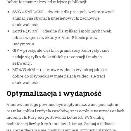
Dobór formatu zależy od miejsca publikacji:
SVG
z SMIL/CSS — świetne dla prostych, wektorowych
animacji na stronach internetowych; zachowuje
skalowalność.
Lottie
(JSON) — idealne dla aplikacji mobilnych i web,
lekki i wspiera wektory z After Effects przez
Bodymovin.
GIF — prosty, ale ciężki i ograniczony kolorystycznie;
nadaje się tylko do krótkich prezentacji i małych
sekwencji.
MP4/WebM — rasterowe wideo o wysokiej jakości;
dobre do playbacku w materiałach wideo, ale traci
skalowalność.
Optymalizacja i wydajność
Animowane logo powinno być zoptymalizowane pod kątem
rozmiaru pliku i zużycia zasobów, szczególnie na urządzeniach
mobilnych. Przy eksportowaniu Lottie lub SVG unikaj
nadmiernej liczby keyframe’ów i bitmap. Zadbaj o fallback —
jeśli przeglądarka nie obsłuży animacji, przygotuj statyczną