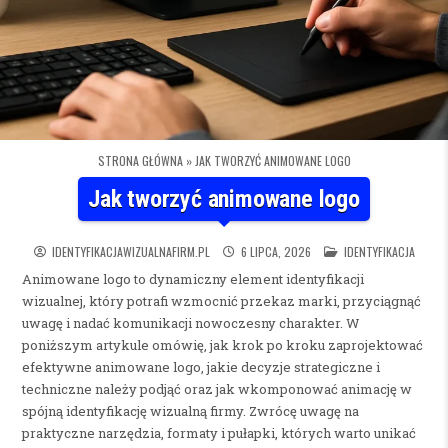
STRONA GŁÓWNA
»
JAK TWORZYĆ ANIMOWANE LOGO
Jak tworzyć animowane logo
POSTED IN
IDENTYFIKACJAWIZUALNAFIRM.PL
6 LIPCA, 2026
IDENTYFIKACJA
Animowane logo to dynamiczny element identyfikacji
wizualnej, który potrafi wzmocnić przekaz marki, przyciągnąć
uwagę i nadać komunikacji nowoczesny charakter. W
poniższym artykule omówię, jak krok po kroku zaprojektować
efektywne animowane logo, jakie decyzje strategiczne i
techniczne należy podjąć oraz jak wkomponować animację w
spójną identyfikację wizualną firmy. Zwrócę uwagę na
praktyczne narzędzia, formaty i pułapki, których warto unikać