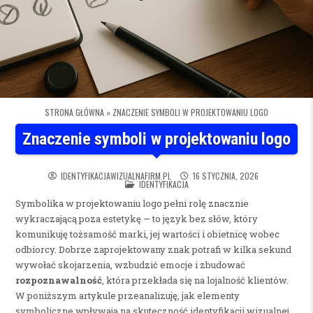
STRONA GŁÓWNA
»
ZNACZENIE SYMBOLI W PROJEKTOWANIU LOGO
Znaczenie symboli w projektowaniu logo
IDENTYFIKACJAWIZUALNAFIRM.PL
16 STYCZNIA, 2026
POSTED IN
IDENTYFIKACJA
Symbolika w projektowaniu logo pełni rolę znacznie
wykraczającą poza estetykę — to język bez słów, który
komunikuję tożsamość marki, jej wartości i obietnicę wobec
odbiorcy. Dobrze zaprojektowany znak potrafi w kilka sekund
wywołać skojarzenia, wzbudzić emocje i zbudować
rozpoznawalność
, która przekłada się na lojalność klientów.
W poniższym artykule przeanalizuję, jak elementy
symboliczne wpływają na skuteczność identyfikacji wizualnej