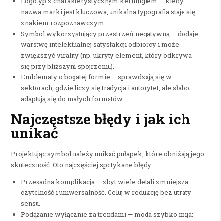
Logotyp z charakterystycznym kerningiem — kiedy
nazwa marki jest kluczowa, unikalna typografia staje się
znakiem rozpoznawczym.
Symbol wykorzystujący przestrzeń negatywną — dodaje
warstwę intelektualnej satysfakcji odbiorcy i może
zwiększyć virality (np. ukryty element, który odkrywa
się przy bliższym spojrzeniu).
Emblematy o bogatej formie — sprawdzają się w
sektorach, gdzie liczy się tradycja i autorytet, ale słabo
adaptują się do małych formatów.
Najczęstsze błędy i jak ich
unikać
Projektując symbol należy unikać pułapek, które obniżają jego
skuteczność. Oto najczęściej spotykane błędy:
Przesadna komplikacja — zbyt wiele detali zmniejsza
czytelność i uniwersalność. Celuj w redukcję bez utraty
sensu.
Podążanie wyłącznie za trendami — moda szybko mija;