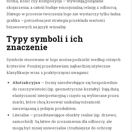
forma, kolor czy kompozycja — wywołują pożądane
skojarzenia; a całość buduje emocjonalną relację z odbiorcą.
Dlatego w procesie tworzenia logo nie wystarczy tylko ładna
grafika — potrzebna jest strategia przekładu wartości
biznesowych na język wizualny.
Typy symboli i ich
znaczenie
Symbole stosowane w logo można podzielić według różnych
kryteriów. Poniżej przedstawiam najbardziej użyteczne
klasyfikacje wraz z praktycznymi uwagami:
Abstrakcyjne
— formy nieodwołujące się bezpośrednio
do rzeczywistości (np. geometryczne kształty). Dają dużą
elastyczność interpretacyjną i często są wybierane przez
marki, które chcą kreować unikalną tożsamość
niezwiązaną z jednym produktem.
Literalne — przedstawiające obiekty realne (np. drzewo,
samochód). Są łatwe do zrozumienia dla odbiorcy, ale
mogą być mniej uniwersalne i trudniejsze do ochrony