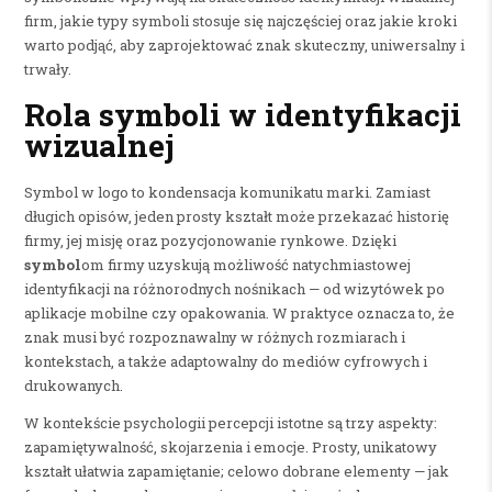
firm, jakie typy symboli stosuje się najczęściej oraz jakie kroki
warto podjąć, aby zaprojektować znak skuteczny, uniwersalny i
trwały.
Rola symboli w identyfikacji
wizualnej
Symbol w logo to kondensacja komunikatu marki. Zamiast
długich opisów, jeden prosty kształt może przekazać historię
firmy, jej misję oraz pozycjonowanie rynkowe. Dzięki
symbol
om firmy uzyskują możliwość natychmiastowej
identyfikacji na różnorodnych nośnikach — od wizytówek po
aplikacje mobilne czy opakowania. W praktyce oznacza to, że
znak musi być rozpoznawalny w różnych rozmiarach i
kontekstach, a także adaptowalny do mediów cyfrowych i
drukowanych.
W kontekście psychologii percepcji istotne są trzy aspekty:
zapamiętywalność, skojarzenia i emocje. Prosty, unikatowy
kształt ułatwia zapamiętanie; celowo dobrane elementy — jak