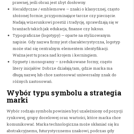
prawnej, jeśli obraz jest zbyt dosłowny.
Heraldyczne / emblemowe — znaki o klasycznej, często
złożonej formie, przypominające tarcze czy pieczęcie.
Nadają wizerunkowi prestiż i tradycję, sprawdzają się w
branżach takich jak edukacja, finanse czy luksus.
Typograficzne (logotypy) — oparte na stylizowanym
napisie. Gdy nazwa firmy jest charakterystyczna, logotyp
może stać się centralnym elementem identyfikacji.
Ważna jest tu praca nad krojem i kerningiem.
Sygnety i monogramy — zredukowane formy, często
litery inicjałów. Dobrze działają tam, gdzie marka ma
długą nazwę lub chce zastosować uniwersalny znak do
różnych zastosowań.
Wybór typu symbolu a strategia
marki
Wybór rodzaju symbolu powinien być uzależniony od pozycji
rynkowej, grupy docelowej oraz wartości, które marka chce
komunikować. Marka technologiczna może skłaniać się ku
abstrakcyjnemu, futurystycznemu znakowi, podczas gdy