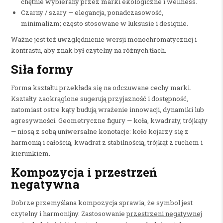
chętnie wybierany przez marki ekologiczne i wellness.
Czarny / szary — elegancja, ponadczasowość,
minimalizm; często stosowane w luksusie i designie.
Ważne jest też uwzględnienie wersji monochromatycznej i
kontrastu, aby znak był czytelny na różnych tłach.
Siła formy
Forma kształtu przekłada się na odczuwane cechy marki.
Kształty zaokrąglone sugerują przyjazność i dostępność,
natomiast ostre kąty budują wrażenie innowacji, dynamiki lub
agresywności. Geometryczne figury — koła, kwadraty, trójkąty
— niosą z sobą uniwersalne konotacje: koło kojarzy się z
harmonią i całością, kwadrat z stabilnością, trójkąt z ruchem i
kierunkiem.
Kompozycja i przestrzeń
negatywna
Dobrze przemyślana kompozycja sprawia, że symbol jest
czytelny i harmonijny. Zastosowanie
przestrzeni negatywnej