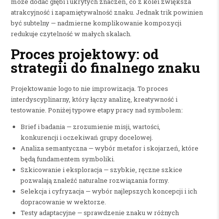
może dodać głębi i ukrytych znaczeń, co z kolei zwiększa
atrakcyjność i zapamiętywalność znaku. Jednak trik powinien
być subtelny — nadmierne komplikowanie kompozycji
redukuje czytelność w małych skalach.
Proces projektowy: od
strategii do finalnego znaku
Projektowanie logo to nie improwizacja. To proces
interdyscyplinarny, który łączy analizę, kreatywność i
testowanie. Poniżej typowe etapy pracy nad symbolem:
Brief i badania — zrozumienie misji, wartości,
konkurencji i oczekiwań grupy docelowej.
Analiza semantyczna — wybór metafor i skojarzeń, które
będą fundamentem symboliki.
Szkicowanie i eksploracja — szybkie, ręczne szkice
pozwalają znaleźć naturalne rozwiązania formy.
Selekcja i cyfryzacja — wybór najlepszych koncepcji i ich
dopracowanie w wektorze.
Testy adaptacyjne — sprawdzenie znaku w różnych