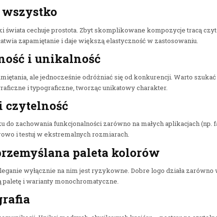
 wszystko
i świata cechuje prostota. Zbyt skomplikowane kompozycje tracą czy
łatwia zapamiętanie i daje większą elastyczność w zastosowaniu.
ność i unikalność
iętania, ale jednocześnie odróżniać się od konkurencji. Warto szukać
aficzne i typograficzne, tworząc unikatowy charakter.
i czytelność
u do zachowania funkcjonalności zarówno na małych aplikacjach (np. fa
orowo i testuj w ekstremalnych rozmiarach.
przemyślana paleta
kolor
ów
eganie wyłącznie na nim jest ryzykowne. Dobre logo działa zarówno w
 paletę i warianty monochromatyczne.
rafia