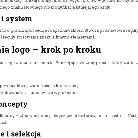
munikacji. Unikaj modnych, chwilowych krojów — postaw na czytelność
iego znaku słownego lub modyfikację istniejącego kroju.
 i system
ntów graficznych buduje rozpoznawalność. Stwórz podstawowe reguły
 i reguły stosowania znaku z innymi elementami.
ia logo — krok po kroku
bokiego zrozumienia marki. Poniżej sprawdzony proces, który warto 
upie docelowej, wartościach i konkurencji.
yfikować luki i możliwości wyróżnienia.
oncepty
boardy — zbiory inspiracji dotyczących
kolor
ów, form i nastroju. Nast
lach.
 i selekcja