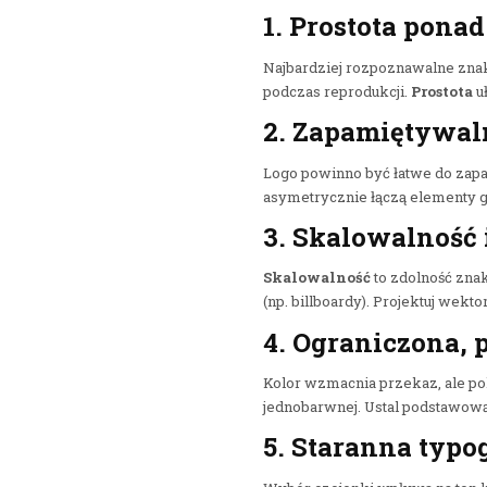
1.
Prostota
ponad
Najbardziej rozpoznawalne znak
podczas reprodukcji.
Prostota
u
2. Zapamiętywal
Logo powinno być łatwe do zapam
asymetrycznie łączą elementy gr
3.
Skalowalność
Skalowalność
to zdolność znak
(np. billboardy). Projektuj wekt
4. Ograniczona, 
Kolor wzmacnia przekaz, ale pol
jednobarwnej. Ustal podstawową
5. Staranna
typog