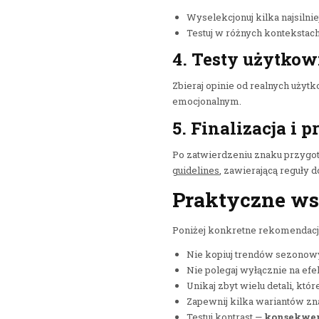
Wyselekcjonuj kilka najsiln
Testuj w różnych kontekstach
4. Testy użytkow
Zbieraj opinie od realnych użyt
emocjonalnym.
5. Finalizacja i
Po zatwierdzeniu znaku przygot
guidelines
, zawierającą reguły 
Praktyczne ws
Poniżej konkretne rekomendacje
Nie kopiuj trendów sezonowy
Nie polegaj wyłącznie na efe
Unikaj zbyt wielu detali, któ
Zapewnij kilka wariantów zna
Testuj kontrast —
konsekwe