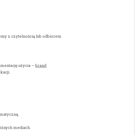
emy z czytelnością lub odbiorem
umentację użycia —
brand
kacji.
omatyczną.
różnych mediach.