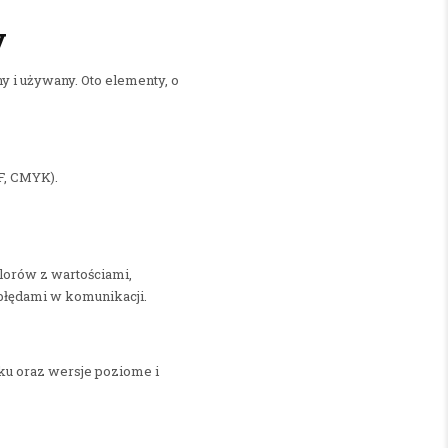
y
y i używany. Oto elementy, o
F, CMYK).
lorów z wartościami,
błędami w komunikacji.
aku oraz wersje poziome i