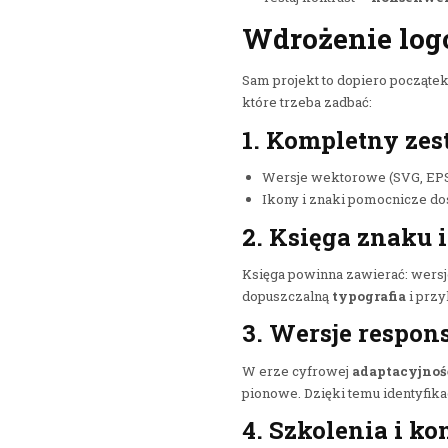
Wdrożenie logo
Sam projekt to dopiero początek
które trzeba zadbać:
1. Kompletny ze
Wersje wektorowe (SVG, EPS)
Ikony i znaki pomocnicze d
2. Księga znaku 
Księga powinna zawierać: wersj
dopuszczalną
typografia
i przy
3. Wersje respon
W erze cyfrowej
adaptacyjnoś
pionowe. Dzięki temu identyfika
4. Szkolenia i ko