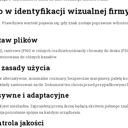
 w identyfikacji wizualnej firm
. Prawdziwa wartość pojawia się, gdy znak zostaje poprawnie wdrożon
staw plików
, rastrowe (PNG w różnych rozdzielczościach) i formaty do druku (PD
ostosowane do różnych kanałów.
i zasady użycia
e alternatywne, minimalne rozmiary, bezpieczne marginesy, paletę ko
kłady zastosowań na tle. Dokument ten chroni przed przypadkowymi 
sywne i adaptacyjne
ć
jest niezbędna. Zaprojektuj prostą ikonę będącą skrótem pełnego zn
cja pozostanie spójna na każdym urządzeniu.
ntrola jakości