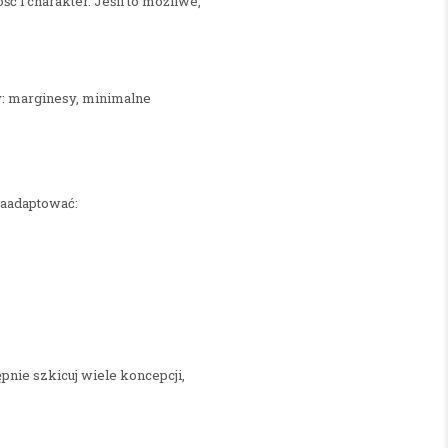
 i charakter. Jeśli to możliwe,
: marginesy, minimalne
zaadaptować:
ępnie szkicuj wiele koncepcji,