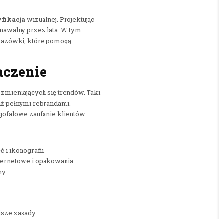
fikacja
wizualnej. Projektując
oznawalny przez lata. W tym
skazówki, które pomogą
aczenie
zmieniających się trendów. Taki
iż pełnymi rebrandami.
ugofalowe zaufanie klientów.
ęć i ikonografii.
ernetowe i opakowania.
my.
jsze zasady: