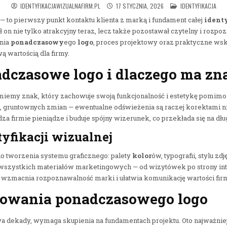
POSTED IN
IDENTYFIKACJAWIZUALNAFIRM.PL
17 STYCZNIA, 2026
IDENTYFIKACJA
 — to pierwszy punkt kontaktu klienta z marką i fundament całej
identy
ł on nie tylko atrakcyjny teraz, lecz także pozostawał czytelny i rozp
nia
ponadczasowy
ego
logo
, proces projektowy oraz praktyczne w
 wartością dla firmy.
dczasowe logo i dlaczego ma zn
iemy znak, który zachowuje swoją funkcjonalność i estetykę pomimo 
, gruntownych zmian — ewentualne odświeżenia są raczej korektami n
za firmie pieniądze i buduje spójny wizerunek, co przekłada się na dł
tyfikacji wizualnej
do tworzenia systemu graficznego: palety
kolor
ów, typografii, stylu zdj
wszystkich materiałów marketingowych — od wizytówek po strony int
wzmacnia rozpoznawalność marki i ułatwia komunikację wartości fir
towania ponadczasowego logo
a dekady, wymaga skupienia na fundamentach projektu. Oto najważnie