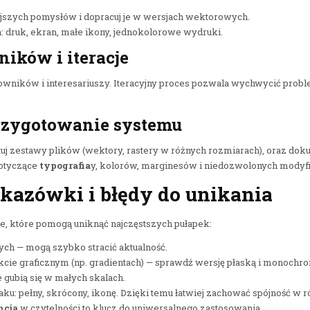
iejszych pomysłów i dopracuj je w wersjach wektorowych.
: druk, ekran, małe ikony, jednokolorowe wydruki.
ników i iteracje
kowników i interesariuszy. Iteracyjny proces pozwala wychwycić probl
 przygotowanie systemu
uj zestawy plików (wektory, rastery w różnych rozmiarach), oraz dok
dotyczące
typografia
y, kolorów, marginesów i niedozwolonych modyfi
kazówki i błędy do unikania
, które pomogą uniknąć najczęstszych pułapek:
ch — mogą szybko stracić aktualność.
kcie graficznym (np. gradientach) — sprawdź wersję płaską i monochr
re gubią się w małych skalach.
ku: pełny, skrócony, ikonę. Dzięki temu łatwiej zachować spójność w 
ncja
w czytelności to klucz do uniwersalnego zastosowania.