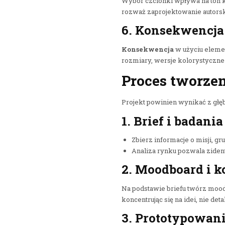
Wybór czcionki wpływa na ton ko
rozważ zaprojektowanie autorsk
6. Konsekwencja
Konsekwencja
w użyciu eleme
rozmiary, wersje kolorystyczne
Proces tworzen
Projekt powinien wynikać z głę
1. Brief i badania
Zbierz informacje o misji, gr
Analiza rynku pozwala zident
2. Moodboard i k
Na podstawie briefu twórz mood
koncentrując się na idei, nie deta
3. Prototypowanie