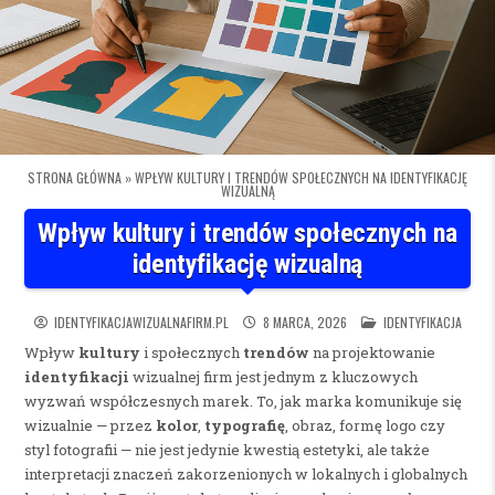
STRONA GŁÓWNA
»
WPŁYW KULTURY I TRENDÓW SPOŁECZNYCH NA IDENTYFIKACJĘ
WIZUALNĄ
Wpływ kultury i trendów społecznych na
identyfikację wizualną
POSTED IN
IDENTYFIKACJAWIZUALNAFIRM.PL
8 MARCA, 2026
IDENTYFIKACJA
Wpływ
kultury
i społecznych
trendów
na projektowanie
identyfikacji
wizualnej firm jest jednym z kluczowych
wyzwań współczesnych marek. To, jak marka komunikuje się
wizualnie — przez
kolor
,
typografię
, obraz, formę logo czy
styl fotografii — nie jest jedynie kwestią estetyki, ale także
interpretacji znaczeń zakorzenionych w lokalnych i globalnych