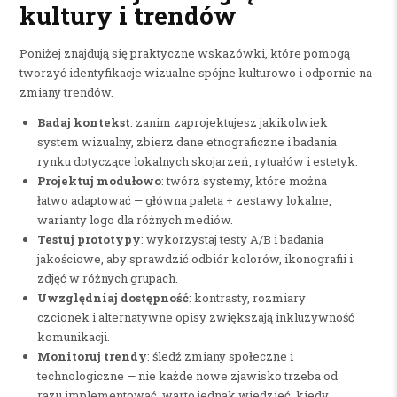
kultury i trendów
Poniżej znajdują się praktyczne wskazówki, które pomogą
tworzyć identyfikacje wizualne spójne kulturowo i odpornie na
zmiany trendów.
Badaj kontekst
: zanim zaprojektujesz jakikolwiek
system wizualny, zbierz dane etnograficzne i badania
rynku dotyczące lokalnych skojarzeń, rytuałów i estetyk.
Projektuj modułowo
: twórz systemy, które można
łatwo adaptować — główna paleta + zestawy lokalne,
warianty logo dla różnych mediów.
Testuj prototypy
: wykorzystaj testy A/B i badania
jakościowe, aby sprawdzić odbiór kolorów, ikonografii i
zdjęć w różnych grupach.
Uwzględniaj dostępność
: kontrasty, rozmiary
czcionek i alternatywne opisy zwiększają inkluzywność
komunikacji.
Monitoruj trendy
: śledź zmiany społeczne i
technologiczne — nie każde nowe zjawisko trzeba od
razu implementować, warto jednak wiedzieć, kiedy