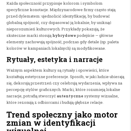
Każda społeczność przypisuje kolorom i symbolom
specyficzne konotacje. Międzynarodowe firmy często stają
przed dylematem: ujednolicić identyfikację, by budować
globalną spójność, czy dopasować ją lokalnie, by uniknąć
nieporozumień kulturowych. Przykłady pokazują, że
skuteczne marki stosują
hybrydowe
podejście — główne
elementy zachowują spójność, podczas gdy detale (np. paleta
kolorów w kampaniach lokalnych) są modyfikowane.
Rytuały, estetyka i narracje
Ważnym aspektem kultury są rytuały i opowieści, które
kształtują estetyczne preferencje. Sposób, w jaki ludzie ubierają
się, dekorują przestrzeń czy celebrują wydarzenia, wpływa na
percepcję stylów graficznych. Marki, które rozumieją lokalne
narracje, potrafią stworzyć
autentyczne
systemy wizualne,
które rezonują z odbiorcami i budują głębsze relacje.
Trend społeczny jako motor
zmian w identyfikacji
wizualnej