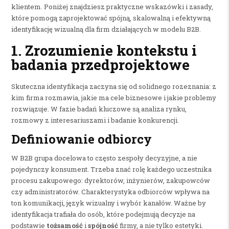
klientem. Poniżej znajdziesz praktyczne wskazówki i zasady,
które pomogą zaprojektować spójną, skalowalną i efektywną
identyfikację wizualną dla firm działających w modelu B2B.
1. Zrozumienie kontekstu i
badania przedprojektowe
Skuteczna identyfikacja zaczyna się od solidnego rozeznania: z
kim firma rozmawia, jakie ma cele biznesowe i jakie problemy
rozwiązuje. W fazie badań kluczowe są analiza rynku,
rozmowy z interesariuszami i badanie konkurencji.
Definiowanie odbiorcy
W B2B grupa docelowa to często zespoły decyzyjne, a nie
pojedynczy konsument. Trzeba znać rolę każdego uczestnika
procesu zakupowego: dyrektorów, inżynierów, zakupowców
czy administratorów. Charakterystyka odbiorców wpływa na
ton komunikacji, język wizualny i wybór kanałów. Ważne by
identyfikacja trafiała do osób, które podejmują decyzje na
podstawie
tożsamość
i
spójność
firmy, a nie tylko estetyki.