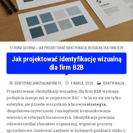
STRONA GŁÓWNA
»
JAK PROJEKTOWAĆ IDENTYFIKACJĘ WIZUALNĄ DLA FIRM B2B
Jak projektować identyfikację wizualną
dla firm B2B
POSTED IN
IDENTYFIKACJAWIZUALNAFIRM.PL
9 MARCA, 2026
IDENTYFIKACJA
Projektowanie identyfikacji wizualnej dla firm B2B wymaga
podejścia innego niż w segmencie B2C — tu liczy się nie tylko
estetyka, ale przede wszystkim klarowna
strategia
,
długofalowa użyteczność i umiejętność komunikowania
wartości w relacjach biznesowych. Identyfikacja powinna
odzwierciedlać charakter organizacji, wspierać procesy
sprzedażowe i budować zaufanie w kolejnych punktach styku z