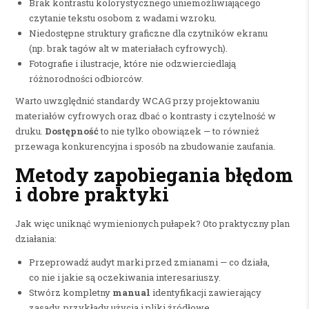
Brak kontrastu kolorystycznego uniemożliwiającego
czytanie tekstu osobom z wadami wzroku.
Niedostępne struktury graficzne dla czytników ekranu
(np. brak tagów alt w materiałach cyfrowych).
Fotografie i ilustracje, które nie odzwierciedlają
różnorodności odbiorców.
Warto uwzględnić standardy WCAG przy projektowaniu
materiałów cyfrowych oraz dbać o kontrasty i czytelność w
druku.
Dostępność
to nie tylko obowiązek — to również
przewaga konkurencyjna i sposób na zbudowanie zaufania.
Metody zapobiegania błędom
i dobre praktyki
Jak więc uniknąć wymienionych pułapek? Oto praktyczny plan
działania:
Przeprowadź audyt marki przed zmianami — co działa,
co nie i jakie są oczekiwania interesariuszy.
Stwórz kompletny
manual
identyfikacji zawierający
zasady, przykłady użycia i pliki źródłowe.