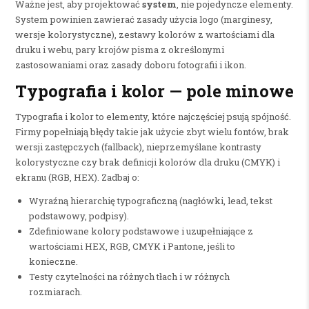
Ważne jest, aby projektować
system
, nie pojedyncze elementy.
System powinien zawierać zasady użycia logo (marginesy,
wersje kolorystyczne), zestawy kolorów z wartościami dla
druku i webu, pary krojów pisma z określonymi
zastosowaniami oraz zasady doboru fotografii i ikon.
Typografia i kolor — pole minowe
Typografia i kolor to elementy, które najczęściej psują spójność.
Firmy popełniają błędy takie jak użycie zbyt wielu fontów, brak
wersji zastępczych (fallback), nieprzemyślane kontrasty
kolorystyczne czy brak definicji kolorów dla druku (CMYK) i
ekranu (RGB, HEX). Zadbaj o:
Wyraźną hierarchię typograficzną (nagłówki, lead, tekst
podstawowy, podpisy).
Zdefiniowane kolory podstawowe i uzupełniające z
wartościami HEX, RGB, CMYK i Pantone, jeśli to
konieczne.
Testy czytelności na różnych tłach i w różnych
rozmiarach.