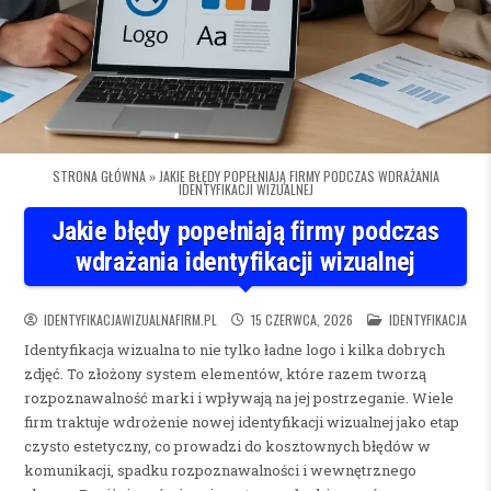
STRONA GŁÓWNA
»
JAKIE BŁĘDY POPEŁNIAJĄ FIRMY PODCZAS WDRAŻANIA
IDENTYFIKACJI WIZUALNEJ
Jakie błędy popełniają firmy podczas
wdrażania identyfikacji wizualnej
POSTED IN
IDENTYFIKACJAWIZUALNAFIRM.PL
15 CZERWCA, 2026
IDENTYFIKACJA
Identyfikacja wizualna to nie tylko ładne logo i kilka dobrych
zdjęć. To złożony system elementów, które razem tworzą
rozpoznawalność marki i wpływają na jej postrzeganie. Wiele
firm traktuje wdrożenie nowej identyfikacji wizualnej jako etap
czysto estetyczny, co prowadzi do kosztownych błędów w
komunikacji, spadku rozpoznawalności i wewnętrznego