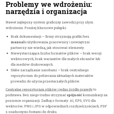
Problemy we wdrożeniu:
narzędzia i organizacja
Nawet najlepszy system graficzny zawodzi przy złym
wdrożeniu. Poniżej kluczowe pułapki:
Brak dokumentacji — firmy otrzymują grafiki bez
manual
u użytkowania; pracownicy i zewnętrzni
partnerzy nie wiedzą, jak stosować elementy.
Niewystarczająca liczba formatów plików — brak wersji
wektorowych, brak wariantów dla małych ekranów lub
dla mediów drukowanych.
Słabe zarządzanie zasobami — brak centralnego
repozytorium do pobierania aktualnych materiałów
prowadzi do użycia przestarzałych plików.
Centralne repozytorium plików i jedno źródło prawdy
to
podstawa. Bez niego trudno utrzymać
spójność
komunikacji na
poziomie organizacji. Zadbaj o formaty: AI, EPS, SVG dla
wektorów; PNG i JPG w odpowiednich rozdzielczościach; PDF
z osadzonymi fontami do druku.