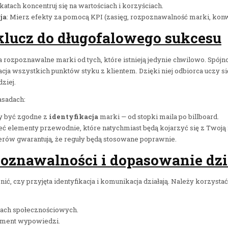
tach koncentruj się na wartościach i korzyściach.
ja
: Mierz efekty za pomocą KPI (zasięg, rozpoznawalność marki, konwe
klucz do długofalowego sukcesu
a rozpoznawalne marki od tych, które istnieją jedynie chwilowo. Spójn
acja wszystkich punktów styku z klientem. Dzięki niej odbiorca uczy
dziej.
asadach:
y być zgodne z
identyfikacja
marki — od stopki maila po billboard.
 elementy przewodnie, które natychmiast będą kojarzyć się z Twoją
nerów gwarantują, że reguły będą stosowane poprawnie.
poznawalności i dopasowanie dzi
ć, czy przyjęta identyfikacja i komunikacja działają. Należy korzysta
iach społecznościowych.
yment wypowiedzi.