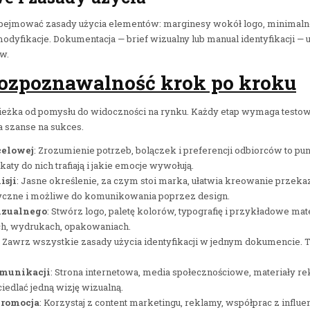
obejmować zasady użycia elementów: marginesy wokół logo, minimaln
dyfikacje. Dokumentacja — brief wizualny lub manual identyfikacji — 
w.
ozpoznawalność krok po kroku
ieżka od pomysłu do widoczności na rynku. Każdy etap wymaga testowa
 szanse na sukces.
celowej
: Zrozumienie potrzeb, bolączek i preferencji odbiorców to punk
katy do nich trafiają i jakie emocje wywołują.
isji
: Jasne określenie, za czym stoi marka, ułatwia kreowanie przeka
tyczne i możliwe do komunikowania poprzez design.
izualnego
: Stwórz logo, paletę kolorów, typografię i przykładowe mate
ch, wydrukach, opakowaniach.
: Zawrz wszystkie zasady użycia identyfikacji w jednym dokumencie. 
omunikacji
: Strona internetowa, media społecznościowe, materiały 
edlać jedną wizję wizualną.
promocja
: Korzystaj z content marketingu, reklamy, współprac z influ