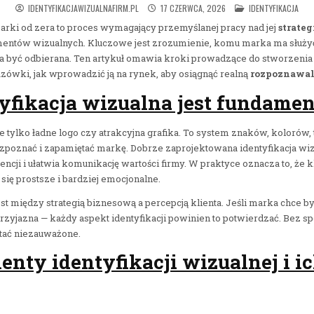
POSTED IN
IDENTYFIKACJAWIZUALNAFIRM.PL
17 CZERWCA, 2026
IDENTYFIKACJA
ki od zera to proces wymagający przemyślanej pracy nad jej
strateg
entów wizualnych. Kluczowe jest zrozumienie, komu marka ma służyć,
być odbierana. Ten artykuł omawia kroki prowadzące do stworzenia sil
zówki, jak wprowadzić ją na rynek, aby osiągnąć realną
rozpoznawal
tyfikacja wizualna jest fundame
ie tylko ładne logo czy atrakcyjna grafika. To system znaków, kolorów, t
poznać i zapamiętać markę. Dobrze zaprojektowana identyfikacja wi
encji i ułatwia komunikację wartości firmy. W praktyce oznacza to, że k
 się prostsze i bardziej emocjonalne.
 między strategią biznesową a percepcją klienta. Jeśli marka chce b
przyjazna — każdy aspekt identyfikacji powinien to potwierdzać. Bez s
tać niezauważone.
nty identyfikacji wizualnej i ic