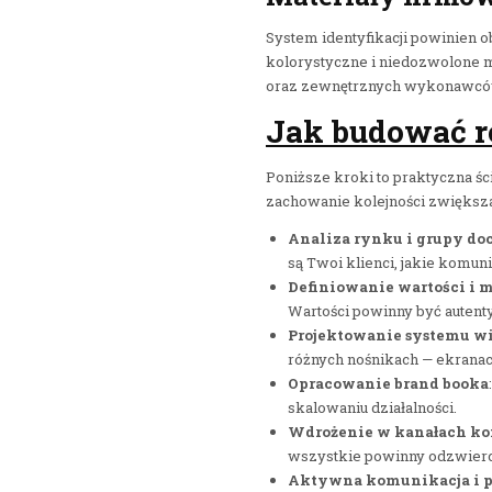
System identyfikacji powinien 
kolorystyczne i niedozwolone mo
oraz zewnętrznych wykonawcó
Jak budować r
Poniższe kroki to praktyczna śc
zachowanie kolejności zwiększa
Analiza rynku i grupy do
są Twoi klienci, jakie komuni
Definiowanie wartości i m
Wartości powinny być auten
Projektowanie systemu w
różnych nośnikach — ekrana
Opracowanie brand booka
skalowaniu działalności.
Wdrożenie w kanałach k
wszystkie powinny odzwierci
Aktywna komunikacja i 