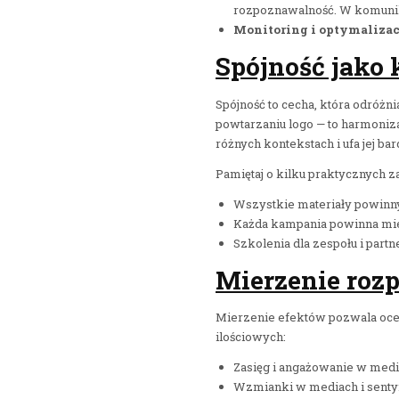
rozpoznawalność. W komunika
Monitoring i optymalizac
Spójność jako 
Spójność to cecha, która odróżni
powtarzaniu logo — to harmoniz
różnych kontekstach i ufa jej bar
Pamiętaj o kilku praktycznych z
Wszystkie materiały powinn
Każda kampania powinna mieć
Szkolenia dla zespołu i part
Mierzenie roz
Mierzenie efektów pozwala oceni
ilościowych:
Zasięg i angażowanie w med
Wzmianki w mediach i sent