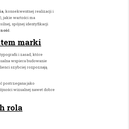
ia
, konsekwentnej realizacji i
 jakie wartości ma
nej, spójnej identyfikacji
ność
.
ntem marki
ypografii i zasad, które
zualna wspiera budowanie
lienci szybciej rozpoznają
yć postrzegana jako
pójności wizualnej nawet dobre
h rola