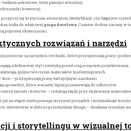
badania ankietowe, testy pamięci wizualnej.
półczynniki konwersji.
 przyjrzyj się krytycznie elementom identyfikacji: czy
logo
jest czytel
az trafia do właściwej
grupa docelowa
. Czasem drobne zmiany w ton
ącą poprawę skuteczności.
ktycznych rozwiązań i narzędzi
cji pomocne są narzędzia i techniki, które przyspieszają pracę i podno
gają zdefiniować styl i estetykę przed rozpoczęciem projektowania.
 ułatwiają spójne tworzenie materiałów marketingowych.
wy ikon — przyspieszają pracę nad spójnymi zasobami.
ją sprawdzić, które warianty lepiej przemawiają do odbiorców.
ntroli layoutu i kolorów — redukują błędy przy skalowaniu materiałów
już na etapie startu pomaga utrzymać porządek i minimalizuje koszty
to inwestować w dobrze przemyślany design — działania wizualne ma
ji i storytellingu w wizualnej 