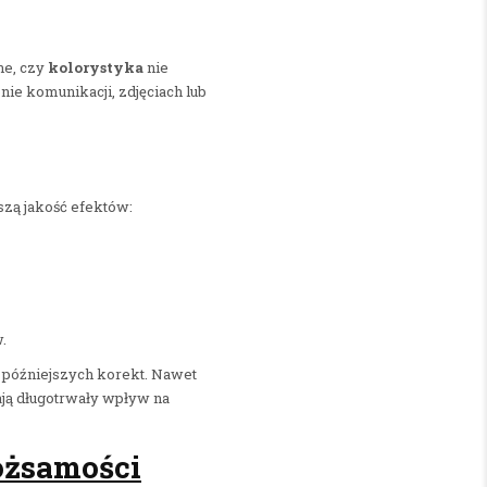
ne, czy
kolorystyka
nie
ie komunikacji, zdjęciach lub
szą jakość efektów:
.
 późniejszych korekt. Nawet
ją długotrwały wpływ na
tożsamości