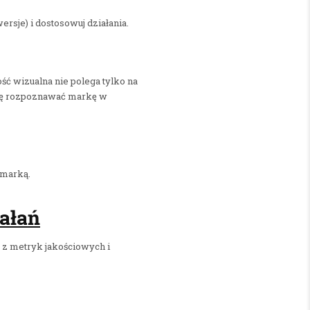
rsje) i dostosowuj działania.
ość wizualna nie polega tylko na
 się rozpoznawać markę w
 marką.
ałań
ć z metryk jakościowych i