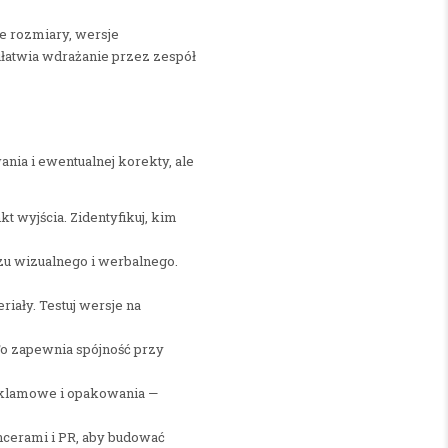
e rozmiary, wersje
ułatwia wdrażanie przez zespół
nia i ewentualnej korekty, ale
t wyjścia. Zidentyfikuj, kim
zu wizualnego i werbalnego.
riały. Testuj wersje na
To zapewnia spójność przy
reklamowe i opakowania —
encerami i PR, aby budować