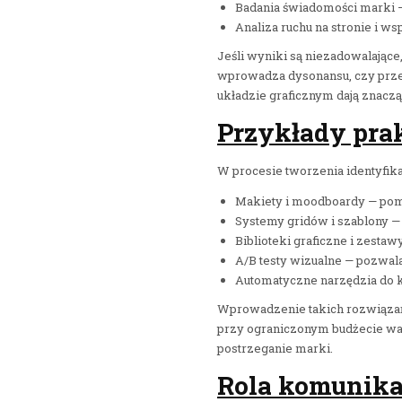
Badania świadomości marki — 
Analiza ruchu na stronie i ws
Jeśli wyniki są niezadowalające,
wprowadza dysonansu, czy przek
układzie graficznym dają znacz
Przykłady pra
W procesie tworzenia identyfika
Makiety i moodboardy — poma
Systemy gridów i szablony —
Biblioteki graficzne i zesta
A/B testy wizualne — pozwala
Automatyczne narzędzia do ko
Wprowadzenie takich rozwiązań 
przy ograniczonym budżecie war
postrzeganie marki.
Rola komunikac