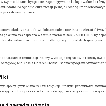
awczy marki. Musi być proste, zapamiętywalne i adaptowalne do róż
aniu warto uwzględnić kilka wersji: pełną, skróconą i monochromatycz
 w przestrzeni cyfrowej.
iastowe skojarzenia. Dobrze dobrana paleta powinna zawierać główny 
Paleta powinna być zapisana w formie wartości RGB, CMYK i HEX, by z
dzie do budowania tożsamości — dlatego wybór jest strategiczny, nie e
 i charakter komunikacji. Należy wybrać jedną lub dwie rodziny czci
y odstępów, wielkości i hierarchii tekstu. Spójna typografia wzmacnia pr
fiki
yć spójny język wizualny. Styl zdjęć (np. lifestyle, produktowe, minim
wpływają na odbiór przekazu. Ikony ułatwiają nawigację i komunikację 
e i zasady użycia