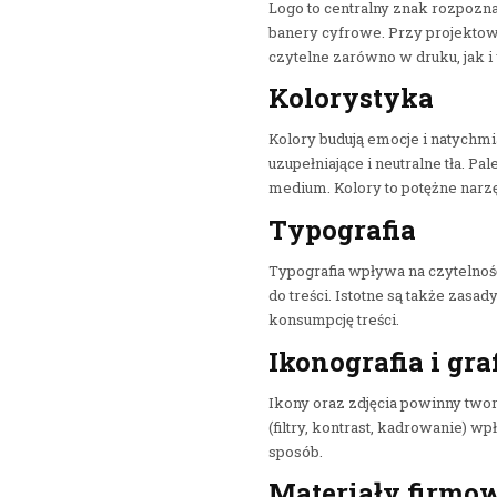
Logo to centralny znak rozpozn
banery cyfrowe. Przy projektow
czytelne zarówno w druku, jak i
Kolorystyka
Kolory budują emocje i natychm
uzupełniające i neutralne tła. 
medium. Kolory to potężne narzę
Typografia
Typografia wpływa na czytelność
do treści. Istotne są także zasad
konsumpcję treści.
Ikonografia i gra
Ikony oraz zdjęcia powinny tworz
(filtry, kontrast, kadrowanie) 
sposób.
Materiały firmow