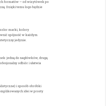
nych formatów — od wizytówek po
ną. Dzięki temu logo będzie
kolor marki, kolory
apewnić spójność w każdym
stetyczny jedynie.
onek: jedną do nagłówków, drugą
ofesjonalny odbiór i ułatwia
alistyczne) i sposób obróbki
skomplikowanych idei w prosty